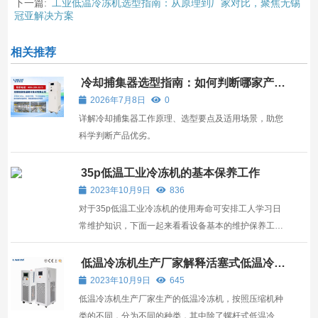
下一篇:
工业低温冷冻机选型指南：从原理到厂家对比，聚焦无锡
冠亚解决方案
相关推荐
冷却捕集器选型指南：如何判断哪家产品
更可靠？
2026年7月8日
0
详解冷却捕集器工作原理、选型要点及适用场景，助您
科学判断产品优劣。
35p低温工业冷冻机的基本保养工作
2023年10月9日
836
对于35p低温工业冷冻机的使用寿命可安排工人学习日
常维护知识，下面一起来看看设备基本的维护保养工
作。 1、初期运转35p低温工业冷冻机要经常观察压缩
机的油面、回油情况及油的清洁度，发现油脏或油面下
低温冷冻机生产厂家解释活塞式低温冷冻
机相关说明
降要及时更换或添加，以免造成润滑不良而影响冷水机
2023年10月9日
645
运行。 ...
低温冷冻机生产厂家生产的低温冷冻机，按照压缩机种
类的不同，分为不同的种类，其中除了螺杆式低温冷冻