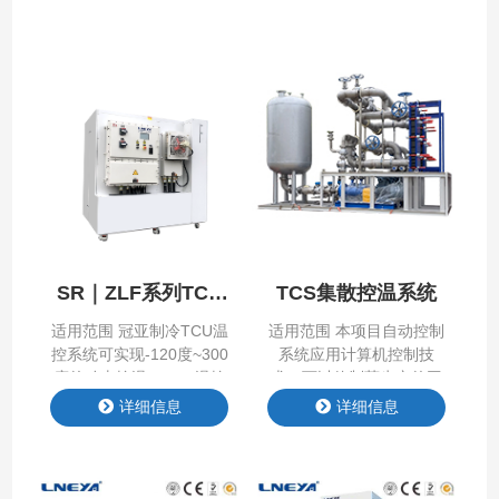
SR｜ZLF系列TCU
TCS集散控温系统
换热控温单元
适用范围 冠亚制冷TCU温
适用范围 本项目自动控制
控系统可实现-120度~300
系统应用计算机控制技
度的动态控温，TCU温控
术，可以使制药生产的工
系统采用现有的热能（如
艺操作和参数得到科学
详细信息
详细信息
蒸汽、冷却水及超低温液
的、有效的、严格的监测
体——即“初级系统”）基
和控制，实现制药生产的
础设施集成到用来控制工
连续化和自动化。 产品特
艺设备温度的单流体系统
点 Product Features 产