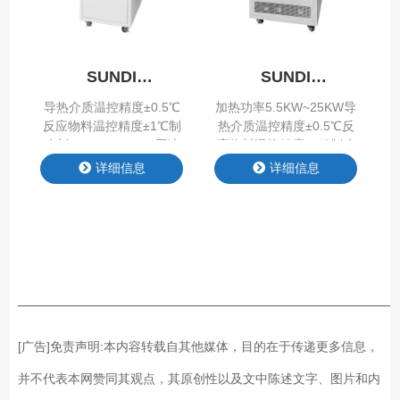
SUNDI
SUNDI
-45℃~250℃
-45℃~250℃
导热介质温控精度±0.5℃
加热功率5.5KW~25KW导
反应物料温控精度±1℃制
热介质温控精度±0.5℃反
冷剂R-404A/R507C压缩
应物料温控精度±1℃制冷
机泰康/艾默生谷轮/卡莱
剂R-404A/R507C压缩机
详细信息
详细信息
尔重量180KG~1350KG加
艾默生/丹弗斯涡旋柔性压
热功率3.5KW~95KW
缩机重量245KG~420KG
——————————————————————————
[广告]免责声明:本内容转载自其他媒体，目的在于传递更多信息，
并不代表本网赞同其观点，其原创性以及文中陈述文字、图片和内