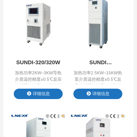
或二级回路中。 产品特点
品参数 Product
Product Features 产品参
Parameter 第一、先进的
数 Product Parameter
设计理念 本方案基于先进
SR系列二次换热式
的过程控制系统SIMATIC
PCS 7设计是参考新版
GMP药品生产质量管理规
范中对实时放行检测及国
际制药工程学会（ISP…
SUNDI-320/320W
SUNDI
-10℃~150℃
加热功率2KW~3KW导热
加热功率2.5KW~15KW热
介质温控精度±0.5℃反应
泵介质温控精度±0.5℃反
物料温控精度±1℃制冷剂
应物料温控精度±1℃制冷
R-404A/R507C压缩机泰
剂R-404A/R507C压缩机
详细信息
详细信息
康/思科普重量
海立/松下/艾默生谷轮/涡
55KG~85KG
旋压缩机重量
115KG~300KG