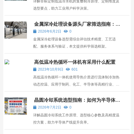
详解非标定制低温冷水机的复叠制冷原理、定制维度及
选型要点，助力工业用户科学决策。
金属深冷处理设备源头厂家筛选指南：技
术、服务与场景适配全解析
2026年6月2日
0
金属深冷处理设备选型需综合评估技术精度、工艺适
配、服务体系与验证，本文提供科学筛选框架。
高低温冷热循环一体机有采用什么配置
2023年10月9日
601
高低温冷热循环一体机使用导热介质进行流体制冷加热
动态控温、应用于制药、化工、半导体等高精行业、帮
助客户完成工艺过程的温度控制，配套反应釜、蒸馏、
蒸发器、旋转蒸发仪等生化试验设备，进行导热介质或
晶圆冷却系统选型指南：如何为半导体产
线匹配高精度温控方案
反应物料冷却加热控制。 1、高低温冷热循环一体机是
2026年7月2日
0
一款...
详解晶圆冷却系统工作原理、选型核心参数及高精度温
控方案，助力半导体产线提升良率。