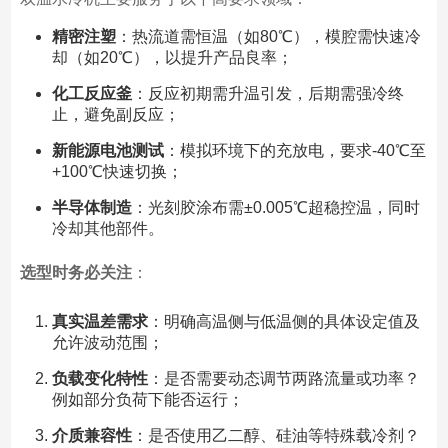
精密注塑
：热流道需恒温（如80℃），模腔需快速冷
却（如20℃），以提升产品良率；
化工反应釜
：反应初期需升温引发，后期需强冷终
止，避免副反应；
新能源电池测试
：模拟环境下的充放电，要求-40℃至
+100℃快速切换；
半导体制造
：光刻胶涂布需±0.005℃超稳控温，同时
冷却其他部件。
选型时务必关注
：
真实温差需求
：明确高温侧与低温侧的具体设定值及
允许波动范围；
负载变化特性
：是否需要动态调节两路流量或功率？
例如部分负荷下能否运行；
介质兼容性
：是否使用乙二醇、硅油等特殊载冷剂？