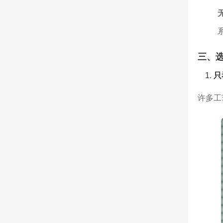
三、
只
许多工