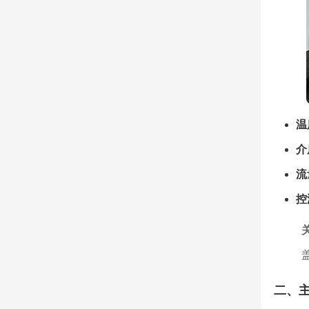
温
介
流
控
二、