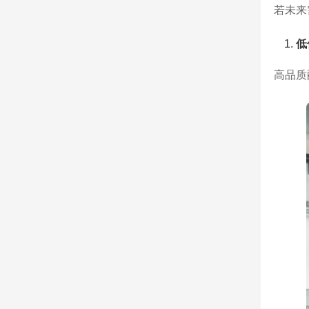
若未来
低
高品质