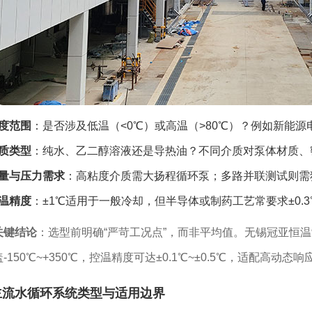
度范围
：是否涉及低温（<0℃）或高温（>80℃）？例如新能源电
质类型
：纯水、乙二醇溶液还是导热油？不同介质对泵体材质、
量与压力需求
：高粘度介质需大扬程循环泵；多路并联测试则需
温精度
：±1℃适用于一般冷却，但半导体或制药工艺常要求±0.
关键结论
：选型前明确“严苛工况点”，而非平均值。无锡冠亚恒温
盖-150℃~+350℃，控温精度可达±0.1℃~±0.5℃，适配高动态
主流水循环系统类型与适用边界