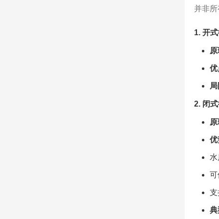
并非所
1. 开
原
优
局
2. 
原
优
水
可
支
典