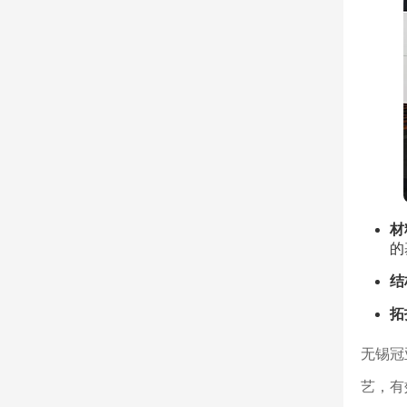
材
的
结
拓
无锡冠
艺，有