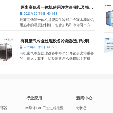
隔离高低温一体机使用注意事项以及操作
说明
2023年10月9日
633
隔离高低温一体机是能提供冷却用冷冻水和加热
用热水的温度控制机，包含加热和冷却两个方面
的温度控制。 1、隔离高低温一体机导热油经膨
胀油箱补充进入管路系统，经高温泵强制液相循
环，在需控温的设备与机组系统之间循环，导热
有机废气冷凝处理设备冷凝器选择说明
油从机组的发热装置出来后，温度升高...
2023年10月9日
559
有机废气冷凝处理设备中每个配件都是比较重要
的，那么，其中，冷凝器改怎么选择呢？有机废
气冷凝处理设备冷凝器怎么选择好呢？ 选择有机
废气冷凝处理设备时，先应该考虑到工厂对制取
温度的要求。制取温度的高低对有机废气冷凝处
理设备的选型和系统组成有着极为重要的...
行业应用
新闻中心
循环器
半导体FAB工艺过程控温
大事记