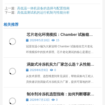
上一篇:
高低温一体机设备的选择与配置指南​
下一篇:
高低温测试机的运行机制与性能分析
相关推荐
芯片老化环境模拟：Chamber 试验箱技
术说明
2026年5月18日
15
冠亚恒温小编为大家说明 Chamber 试验箱在芯片老化
环境模拟中的技术原理。芯片老化测试的核心是通过模
拟ji端环境，加速芯片的潜在失效过程，设备通过温
度、湿度、气流等多参数协同控制，构建与实际使用场
涡旋式冷冻机实力厂家怎么选？从性能到
服务全面解析
景匹配的测试环境，为芯片可靠性验证提供数据支撑。
2026年6月9日
0
从技术原理、选型维度到常见误区，帮助采购与工程人
员快速识别涡旋式冷冻机实力厂家，提供可落地的评估
框架。
制冷剂冷冻机选型指南：如何判断哪家产
品更可靠？
2026年7月13日
0