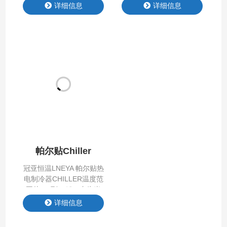
准控制，公司在系统中应
恶劣⼯况下持续稳定运
详细信息
详细信息
用多种算法（PID、前馈
⾏；支持冷却⽔动态调节
PID、无模型自建树算
系统，可根据环境温度与
法），实现系统快速响
设备热负荷，实时调节⽔
应、较高的控制精度。
温。
帕尔贴Chiller
冠亚恒温LNEYA 帕尔贴热
电制冷器CHILLER温度范
围从-20到90℃，专为半
导体行业度身定制； 基于
详细信息
经过实践验证的帕尔贴热
传导原理，帕尔贴温度控