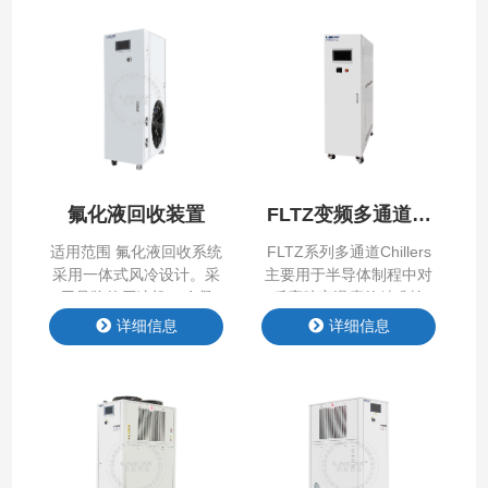
制。 产品特点 Product
冷介质，为半导体行业提
Features 产品参数
供绿色可靠的制冷解决方
Product Parameter 原
案。 产品特点 Product
理：制冷剂在系统中循
Features 产品参数
环，通过压缩、冷凝、节
Product Parameter
流和蒸发四个过程实现制
冷； 同时，载冷剂（介
质）在独立的循环管路中
流动，通过板换换热器将
氟化液回收装置
FLTZ变频多通道系
冷量持续…
列Chiller
适用范围 氟化液回收系统
FLTZ系列多通道Chillers
采用一体式风冷设计。采
主要用于半导体制程中对
用品牌的压缩机、冷凝
反应腔室温度的精准控
器、蒸发器等部件，形成
制，公司在系统中应用多
详细信息
详细信息
制冷系统提供冷源，蒸发
种算法（PID、前馈PID、
器与客户端氟化液循环系
无模型自建树算法），显
统进行换热，对氟化液进
著提升系统的响应速度、
行冷凝后回收。 产品特点
控制精度和稳定性。
Product Features 产品参
数 Product Parameter 控
制系统采用PLC加触摸屏