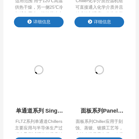
适用范围 ⽤于120℃⾼温
Chiller化学介质控温机组
供热⼲燥，另⼀侧25℃冷
可直接通⼊化学介质并且
却捕集⽤途，轻松搭建由
精准控制温度，作为化学
（夹套罐体+冷凝器+负压
反应前介质的预热、预冷
详细信息
详细信息
系统）构建废液回收系统
控温；化学介质氢氟酸、
⽤于废液回收升华控温，
硫酸、氨⽔、硝酸、臭氧
另⼀侧25℃冷凝捕集整体
⽔、盐酸、氢氧化钠等，
能效优于4.5。 产品特点
需要确认浓度、温度是否
Product Features 产品参
满⾜。
数 Product Parameter 行
业应用 APPLICATION
单通道系列 Single
面板系列Panel
Channel Chiller
Chiller
FLTZ系列单通道Chillers
面板系列Chiller应⽤于刻
主要应用与半导体生产过
蚀、蒸镀、镀膜⼯艺等，
程中及测试环节的温度精
支持⼤流量⾼负载，确保