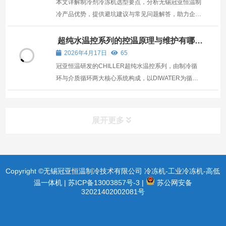
本文详解制冷剂冷冻机选型要点，分析无锡冠亚恒温制
冷产品优势，提供避坑建议与常见问题解答，助力企业
科学决策。
超纯水温控系列的控温原理与维护有哪
些？
2026年4月17日
65
冠亚恒温研发的CHILLER超纯水温控系列，由制冷循
环与介质循环两大核心系统构成，以DIWATER为循环
介质，为半导体晶圆、光伏电池、液晶面板等工艺提供
稳定的超纯水温控服务，温度范围+15℃~+40℃，控温
精度±0.1℃
展开更多
Copyright ©无锡冠亚恒温制冷技术有限公司 冷冻机-工业冷冻机-高低
温一体机 |
苏ICP备13003857号-3
|
苏公网安备
32021402002081号