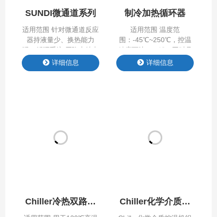
SUNDI微通道系列
制冷加热循环器
适用范围 针对微通道反应
适用范围 温度范
器持液量少、换热能⼒
围：-45℃~250℃，控温
强、循环系统 压降⼤特点
精度可达±0.5℃，同时具
专⻔设计开发。 优化温度
备加热制冷功能。 7⼨彩
详细信息
详细信息
采样及响应速度，专⻔设
⾊TFT触摸屏图形显⽰，
计控制算法，能快速响应
可以同时显⽰温度设定值
到控温稳定；增强循环泵
和实际值，以及超温报警
能⼒设计，满⾜反应器⾼
值； 密闭循环，充液简
压降需求；持续⾼温降温
单；保证⾼温情况下迅速
技术，满⾜在⾼温放热反
降温；可实现250℃
应时，需要冷热恒温控制
到-45℃连续控温； 循环
时稳定运⾏。 产品特点
管路全密闭处理，⽆油雾
Product Features 产品参
和吸⽔情况，保证了实验
数 Product Parameter
的安全和导热液的寿命；
制冷单元艾默⽣⾕轮压缩
机，性能稳定，质量可
靠； 具有⾃我诊…
Chiller冷热双路控
Chiller化学介质控
温机组
温机组