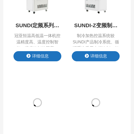
方式，可以显示环境温
度，具有电源欠压、缺相
报警，机组本地触摸屏可
实现所有温度监视功能。
SUNDI定频系列高
SUNDI-Z变频制冷
同时，…
低温一体机
加热控温系统
冠亚恒温高低温一体机控
制冷加热控温系统较
温精度高、温度控制智
SUNDI产品制冷系统、循
能，温度控制范围宽，
环系统采⽤变频控制，相
从-150℃ ~ +350℃一应俱
对与⽼款产品节约能耗
详细信息
详细信息
全，适合多数企业恒温控
20%以上、噪⾳降低5分
制需求。控温精度可达
⻉以上、启动电流⼩。
±0.3℃，制冷功率从
0.5kW到1200kW均可提
供相应产品。