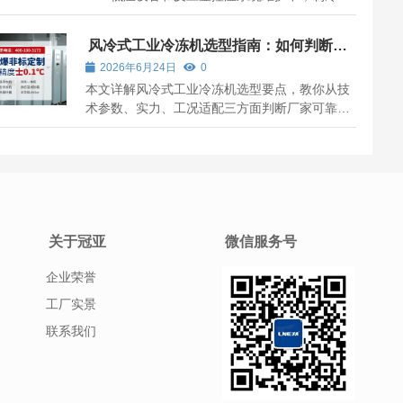
加注是一项重要工作。客户有时会简单理解为“缺
多少补多少”，但实际加注过程涉及系统密封、抽
风冷式工业冷冻机选型指南：如何判断哪
真空、保压、制冷剂型号、加注质量和试运行检
家更靠谱？
2026年6月24日
0
测。操作不当可能影响设备制冷能力和运...
本文详解风冷式工业冷冻机选型要点，教你从技
术参数、实力、工况适配三方面判断厂家可靠
性，并提供避坑指南。
关于冠亚
微信服务号
企业荣誉
工厂实景
联系我们