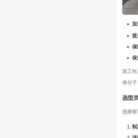
加
提
保
保
其工作
体分子
选型
选择靠
制
适