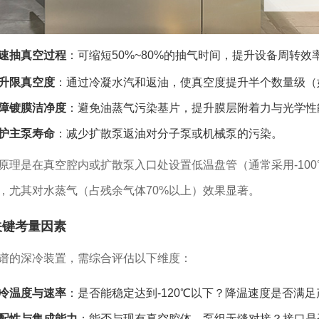
速抽真空过程
：可缩短50%~80%的抽气时间，提升设备周转效
升限真空度
：通过冷凝水汽和返油，使真空度提升半个数量级（如从10
障镀膜洁净度
：避免油蒸气污染基片，提升膜层附着力与光学性
护主泵寿命
：减少扩散泵返油对分子泵或机械泵的污染。
原理是在真空腔内或扩散泵入口处设置低温盘管（通常采用-100
，尤其对水蒸气（占残余气体70%以上）效果显著。
关键考量因素
谱的深冷装置，需综合评估以下维度：
冷温度与速率
：是否能稳定达到-120℃以下？降温速度是否满
配性与集成能力
：能否与现有真空腔体、泵组无缝对接？接口是