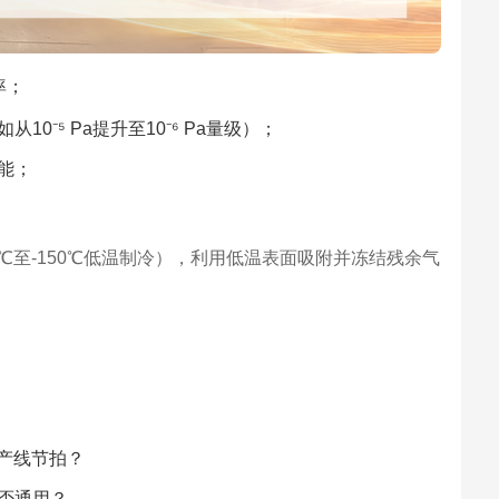
率；
⁻⁵ Pa提升至10⁻⁶ Pa量级）；
能；
℃至-150℃低温制冷），利用低温表面吸附并冻结残余气
足产线节拍？
否通用？