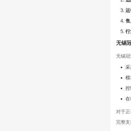
运
售
行
无锡
无锡冠
采
模
控
在
对于正
完整支