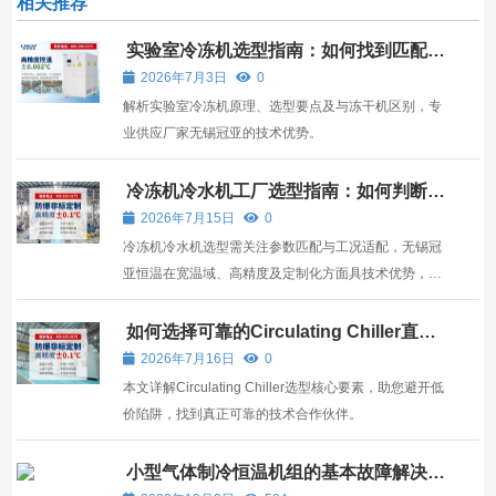
相关推荐
实验室冷冻机选型指南：如何找到匹配科
研需求的可靠供应厂家
2026年7月3日
0
解析实验室冷冻机原理、选型要点及与冻干机区别，专
业供应厂家无锡冠亚的技术优势。
冷冻机冷水机工厂选型指南：如何判断无
锡冠亚恒温是否靠谱？
2026年7月15日
0
冷冻机冷水机选型需关注参数匹配与工况适配，无锡冠
亚恒温在宽温域、高精度及定制化方面具技术优势，适
合严苛工业场景。
如何选择可靠的Circulating Chiller直销
厂家？技术要点与选型指南
2026年7月16日
0
本文详解Circulating Chiller选型核心要素，助您避开低
价陷阱，找到真正可靠的技术合作伙伴。
小型气体制冷恒温机组的基本故障解决知
识