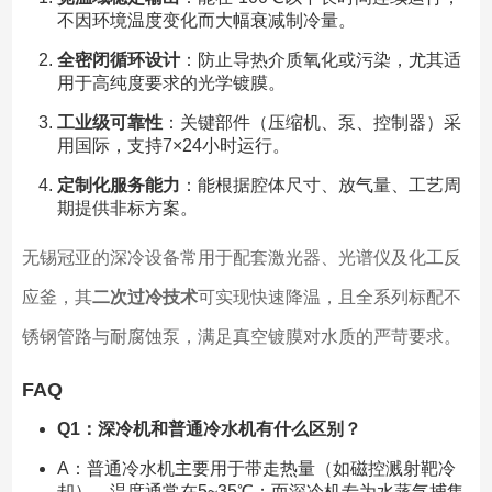
不因环境温度变化而大幅衰减制冷量。
全密闭循环设计
：防止导热介质氧化或污染，尤其适
用于高纯度要求的光学镀膜。
工业级可靠性
：关键部件（压缩机、泵、控制器）采
用国际，支持7×24小时运行。
定制化服务能力
：能根据腔体尺寸、放气量、工艺周
期提供非标方案。
无锡冠亚的深冷设备常用于配套激光器、光谱仪及化工反
应釜，其
二次过冷技术
可实现快速降温，且全系列标配不
锈钢管路与耐腐蚀泵，满足真空镀膜对水质的严苛要求。
FAQ
Q1：深冷机和普通冷水机有什么区别？
A：普通冷水机主要用于带走热量（如磁控溅射靶冷
却），温度通常在5~35℃；而深冷机专为水蒸气捕集