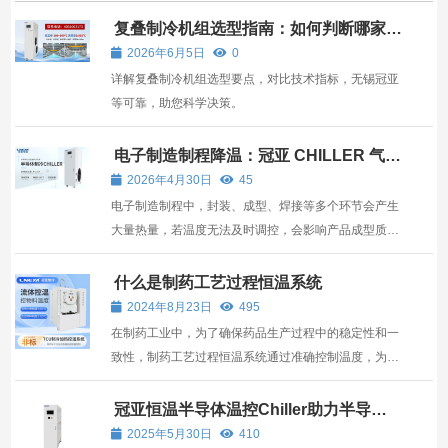
复叠制冷机组选型指南：如何判断哪家更
可靠？
2026年6月5日
0
详解复叠制冷机组选型要点，对比技术指标，无锡冠亚
等可靠，助您科学决策。
电子制造制程降温：冠亚 CHILLER 气体
制冷应用
2026年4月30日
45
电子制造制程中，封装、成型、焊接等多个环节会产生
大量热量，若温度无法及时调控，会影响产品成型质量
与性能稳定性，冠亚研发的CHILLER气体制冷系列，
专为电子制造制程降温设计，依托稳定的制冷换热技术
什么是制药工艺过程恒温系统
2024年8月23日
495
在制药工业中，为了确保药品生产过程中的稳定性和一
致性，制药工艺过程恒温系统通过准确控制温度，为制
药反应釜、反应器等关键设备提供稳定的冷热源，从而
保障生产的质量和效率。
冠亚恒温半导体温控Chiller助力半导体
材料产业稳定生产
2025年5月30日
410