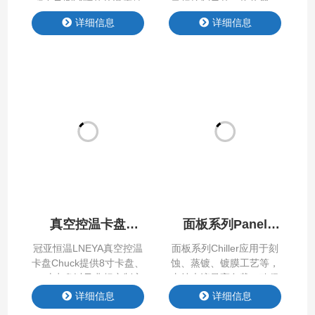
程中及测试环节的温度精
⽬标控制元件（换热器）
准控制，公司在系统中应
换热，从⽽使⽬标控制对
详细信息
详细信息
用多种算法（PID、前馈
象降温。具备换热能力相
PID、无模型自建树算
对于流体（⽓体）输送⼊
法），实现系统快速响
换热器换热能⼒更⾼⼀般
应、较高的控制精度。
在5倍以上，这样特别适
⽤于换热器换热⾯积⼩，
但是换热量⼤的运⽤场
所。 也可以如⽓体捕集运
⽤，将制冷剂直接通⼊捕
集器蒸发，通过捕集器表
⾯冷凝效应，迅速捕集空
间中的⽓体。 产品特点
Product Features …
真空控温卡盘
面板系列Panel
Chuck
Chiller
冠亚恒温LNEYA真空控温
面板系列Chiller应⽤于刻
卡盘Chuck提供8寸卡盘、
蚀、蒸镀、镀膜⼯艺等，
12寸卡盘以及非标定制方
支持⼤流量⾼负载，确保
形冷板，支持-70~+200℃
恶劣⼯况下持续稳定运
详细信息
详细信息
宽温度范围，也可以定制
⾏；支持冷却⽔动态调节