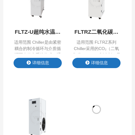
度波动≤±0.005℃，适用
准：采用智能算法，实现
于高精密制造场景。 2.多
系统动态温度快速响应、
场景适配： 支持氟化液、
控制精度±0.1℃（可选配
乙二醇水溶液、DI水等不
±0.01℃），具有良好的
同介质使用。 产品特点
温度跟随性。 3、节约能
FLTZ-U超纯水温控
FLTRZ二氧化碳系
Product Features …
耗:采用变频自适应调节、
系列
列
软启动等技术，实现…
适用范围 Chiller是由紧密
适用范围 FLTRZ系列
耦合的制冷循环与介质循
Chiller采用的CO₂（二氧
环两大核心系统构成，通
化碳，R744）制冷剂，是
过两个循环通道间的介质
契合全球“双碳”战略与
详细信息
详细信息
gao 效换热，实现对目标
huan 保趋势的gao 效制
设备的精准、稳定温度控
冷设备，以天然CO₂为制
制。 产品特点 Product
冷介质，为半导体行业提
Features 产品参数
供绿色可靠的制冷解决方
Product Parameter 原
案。 产品特点 Product
理：制冷剂在系统中循
Features 产品参数
环，通过压缩、冷凝、节
Product Parameter
流和蒸发四个过程实现制
冷； 同时，载冷剂（介
质）在独立的循环管路中
流动，通过板换换热器将