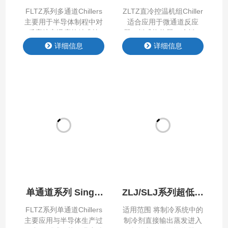
列Chiller
Chiller
FLTZ系列多通道Chillers
ZLTZ直冷控温机组Chiller
主要用于半导体制程中对
适合应⽤于微通道反应
反应腔室温度的精准控
器、板式换热器、冷板、
制，公司在系统中应用多
热沉板、管式反应器等换
详细信息
详细信息
种算法（PID、前馈PID、
热⾯积⼩、制冷量⼤、温
无模型自建树算法），显
差⼩的控温需求场所；设
著提升系统的响应速度、
备可⾃动回收导热介质；
控制精度和稳定性。
单通道系列 Single
ZLJ/SLJ系列超低温
Channel Chiller
直冷机
FLTZ系列单通道Chillers
适用范围 将制冷系统中的
主要应用与半导体生产过
制冷剂直接输出蒸发进⼊