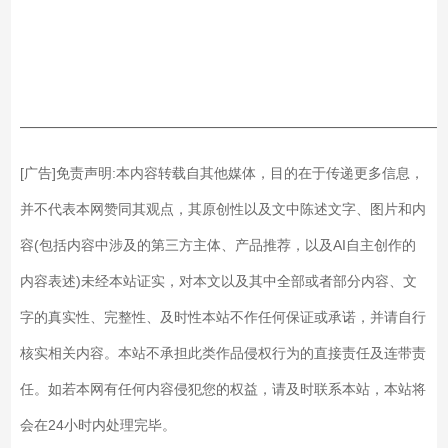
各种其他温度范围，内置
系统，可根据环境温度与
多个温度传感器，多区控
设备热负荷，实时调节⽔
温，精确FID调节控温；
温。
支持直冷、液冷、⽓冷；
——————————————————————————
[广告]免责声明:本内容转载自其他媒体，目的在于传递更多信息，
并不代表本网赞同其观点，其原创性以及文中陈述文字、图片和内
容(包括内容中涉及的第三方主体、产品推荐，以及AI自主创作的
内容表述)未经本站证实，对本文以及其中全部或者部分内容、文
字的真实性、完整性、及时性本站不作任何保证或承诺，并请自行
核实相关内容。本站不承担此类作品侵权行为的直接责任及连带责
任。如若本网有任何内容侵犯您的权益，请及时联系本站，本站将
会在24小时内处理完毕。