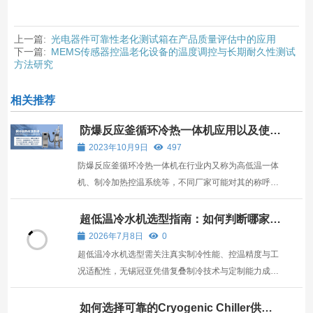
上一篇:
光电器件可靠性老化测试箱在产品质量评估中的应用
下一篇:
MEMS传感器控温老化设备的温度调控与长期耐久性测试
方法研究
相关推荐
防爆反应釜循环冷热一体机应用以及使用
注意事项
2023年10月9日
497
防爆反应釜循环冷热一体机在行业内又称为高低温一体
机、制冷加热控温系统等，不同厂家可能对其的称呼不
一样，但是这类设备的功能都是差不多的，常规用于制
药化工行业配套反应釜来提供吸热放热的温度要求。
超低温冷水机选型指南：如何判断哪家产
品真正可靠？
一、防爆反应釜循环冷热一体机应用介绍 1、防爆反应
2026年7月8日
0
釜循...
超低温冷水机选型需关注真实制冷性能、控温精度与工
况适配性，无锡冠亚凭借复叠制冷技术与定制能力成为
多行业可靠选择。
如何选择可靠的Cryogenic Chiller供应