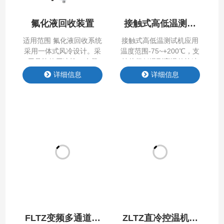
冷量持续…
氟化液回收装置
接触式高低温测试
机
适用范围 氟化液回收系统
接触式⾼低温测试机应⽤
采用一体式风冷设计。采
温度范围-75~+200℃，⽀
用品牌的压缩机、冷凝
持从极低温到⾼温的快速
器、蒸发器等部件，形成
升温和降温，最快速率可
详细信息
详细信息
制冷系统提供冷源，蒸发
达到75℃/min，能够精确
器与客户端氟化液循环系
的控制温度，误差通常在
统进行换热，对氟化液进
±0.2℃以内。
行冷凝后回收。 产品特点
Product Features 产品参
数 Product Parameter 控
制系统采用PLC加触摸屏
方式，可以显示环境温
度，具有电源欠压、缺相
报警，机组本地触摸屏可
实现所有温度监视功能。
同时，…
FLTZ变频多通道系
ZLTZ直冷控温机组