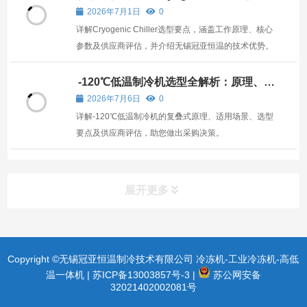
商？技术要点与选型指南
2026年7月1日
0
详解Cryogenic Chiller选型要点，涵盖工作原理、核心
参数及供应商评估，并介绍无锡冠亚恒温的技术优势。
-120℃低温制冷机选型全解析：原理、场
景与供应商评估指南
2026年7月6日
0
详解-120℃低温制冷机的复叠式原理、适用场景、选型
要点及供应商评估，助您做出采购决策。
展开更多
Copyright ©无锡冠亚恒温制冷技术有限公司 冷冻机-工业冷冻机-高低
温一体机 |
苏ICP备13003857号-3
|
苏公网安备
32021402002081号