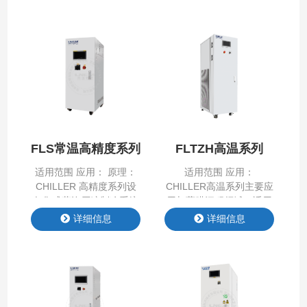
FLS常温高精度系列
FLTZH高温系列
适用范围 应用： 原理：
适用范围 应用：
CHILLER 高精度系列设
CHILLER高温系列主要应
备集成蒸汽压缩制冷系统
用与薄膜沉积领域，适用
与循环介质系统，进行制
于CVD、PECVD、
详细信息
详细信息
冷加热，可实现高精度控
MOCVD等需要带走高温
温，适用于光刻机、涂胶
热量的工艺制程中，满足
显影设备等领域制冷加热
半导体高温测试需求。 核
控温。 核心技术与优势：
心技术与优势： 1、高温
1.高精度控温： 采用PID
范围宽：出口温度最高可
算法或PLC控制，实现温
达300℃。 2、控温精