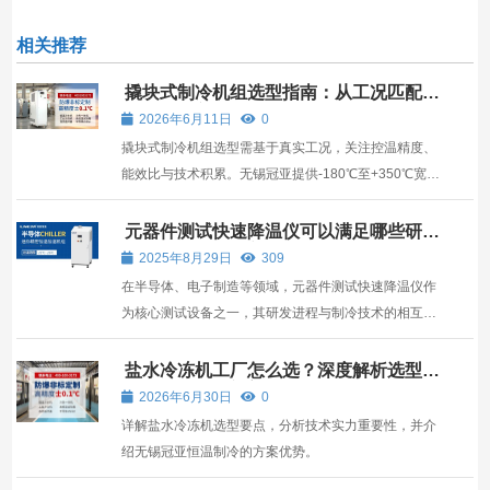
相关推荐
撬块式制冷机组选型指南：从工况匹配到
价值的深度解析
2026年6月11日
0
撬块式制冷机组选型需基于真实工况，关注控温精度、
能效比与技术积累。无锡冠亚提供-180℃至+350℃宽
温域解决方案，适用于医药、新能源、半导体等高要求
场景。
元器件测试快速降温仪可以满足哪些研发
需求？Chiller厂家为你讲解
2025年8月29日
309
在半导体、电子制造等领域，元器件测试快速降温仪作
为核心测试设备之一，其研发进程与制冷技术的相互绑
定，成为推动元器件筛选效率提升的重要动力
盐水冷冻机工厂怎么选？深度解析选型逻
辑与无锡冠亚方案优势
2026年6月30日
0
详解盐水冷冻机选型要点，分析技术实力重要性，并介
绍无锡冠亚恒温制冷的方案优势。