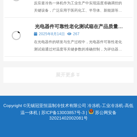
反应釜冷热一体机作为工业生产中实现温度准确调控的
关键设备，广泛应用于医药化工、半导体、新能源等领
域，其运行稳定性直接影响生产效率与产品质量。
光电器件可靠性老化测试箱在产品质量评
估中的应用
2025年8月14日
267
在光电器件的研发与生产过程中，光电器件可靠性老化
测试箱通过对温度等关键参数的准确控制，为评估器件
在长期使用中的稳定性提供了重要依据，进而为延长器
件使用周期奠定了基础
展开更多
Copyright ©无锡冠亚恒温制冷技术有限公司 冷冻机-工业冷冻机-高低
温一体机 |
苏ICP备13003857号-3
|
苏公网安备
32021402002081号