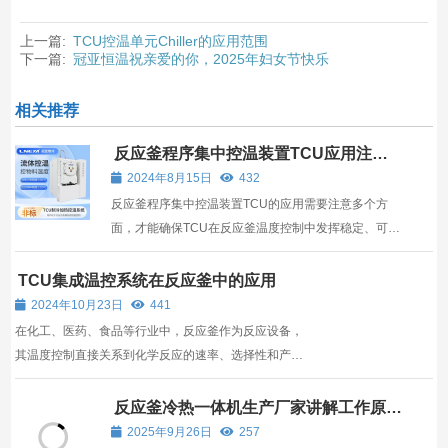
上一篇:
TCU控温单元Chiller的应用范围
下一篇:
冠亚恒温祝亲爱的你，2025年妇女节快乐
相关推荐
反应釜程序集中控温装置TCU应用注意
点
2024年8月15日
432
反应釜程序集中控温装置TCU的应用需要注意多个方
面，才能确保TCU在反应釜温度控制中发挥稳定、可靠
的作用，为生产过程的顺利进行和产品质量的提升提供
有力保障。
TCU集成温控系统在反应釜中的应用
2024年10月23日
441
在化工、医药、食品等行业中，反应釜作为反应设备，
其温度控制直接关系到化学反应的速率、选择性和产物
的质量。TCU（Temperature Control Unit）集成温控
系统凭借其稳定性和准确性，在反应釜中得到了广泛应
反应釜冷热一体机生产厂家讲解工作原理
与常见故障分析
用。
2025年9月26日
257