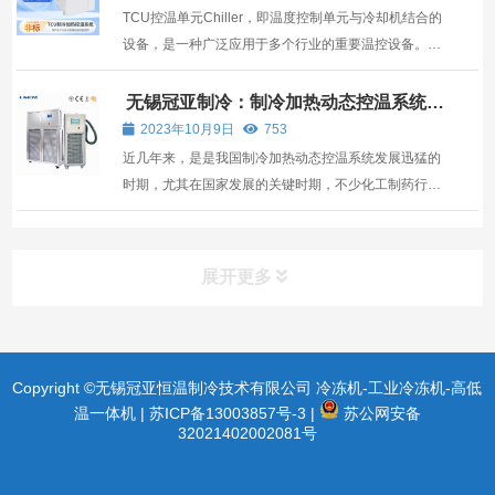
TCU控温单元Chiller，即温度控制单元与冷却机结合的
设备，是一种广泛应用于多个行业的重要温控设备。它
以其标准的温度控制能力和广泛的适应性，在现代工业
生产和科研实验中发挥着作用。本文将探讨TCU控温单
无锡冠亚制冷：制冷加热动态控温系统是
我国化工制药行业发展的关键因素
元Chiller在不同领域的应用范围。 一、化学反应器 ...
2023年10月9日
753
近几年来，是是我国制冷加热动态控温系统发展迅猛的
时期，尤其在国家发展的关键时期，不少化工制药行业
企业也加大了行业投资，制冷加热动态控温系统克服其
技术问题，温度范围可达-120℃到350℃，满足宽温度
范围的企业需求。 行业前景：国内国外的巨大市场潜力
展开更多
化工制...
Copyright ©无锡冠亚恒温制冷技术有限公司 冷冻机-工业冷冻机-高低
温一体机 |
苏ICP备13003857号-3
|
苏公网安备
32021402002081号