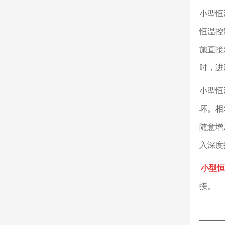
小型恒
恒温控
施直接
时，进
小型恒
坏。相
随意增
入深度控
小型恒
接。
———