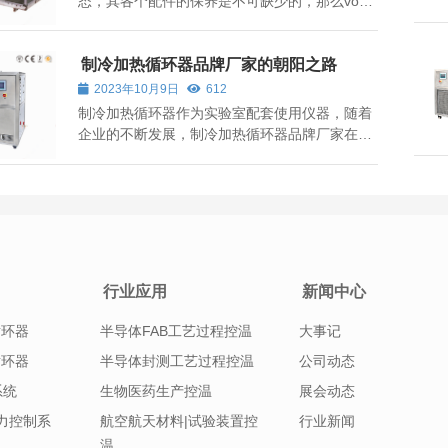
态，其各个配件的保养是不可缺少的，那么vocs
冷凝回收设备蒸发器以及膨胀阀在保养的时候要
注意什么呢？ 使用vocs冷凝回收设备时，如果设
备出现故障，将直接影响设备的运行安全和稳
制冷加热循环器品牌厂家的朝阳之路
定。不同的部件需要制定不同的维修计划，...
2023年10月9日
612
制冷加热循环器作为实验室配套使用仪器，随着
企业的不断发展，制冷加热循环器品牌厂家在市
场朝阳之路上不断前行，从而也使得市场对于制
冷加热循环器的需求不断增加。
行业应用
新闻中心
循环器
半导体FAB工艺过程控温
大事记
循环器
半导体封测工艺过程控温
公司动态
系统
生物医药生产控温
展会动态
|压力控制系
航空航天材料|试验装置控
行业新闻
温