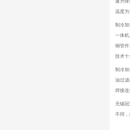
速升降
温度为
制冷加
一体机
铜管作
技术十
制冷加
油过滤
焊接连
无锡冠
不同，