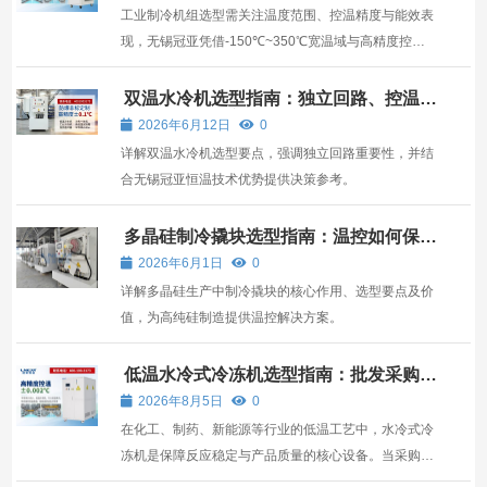
工业制冷机组选型需关注温度范围、控温精度与能效表
现，无锡冠亚凭借-150℃~350℃宽温域与高精度控温
能力，成为高要求工业场景的可靠选择。
双温水冷机选型指南：独立回路、控温精
度与适配性深度解析
2026年6月12日
0
详解双温水冷机选型要点，强调独立回路重要性，并结
合无锡冠亚恒温技术优势提供决策参考。
多晶硅制冷撬块选型指南：温控如何保障
高纯硅生产
2026年6月1日
0
详解多晶硅生产中制冷撬块的核心作用、选型要点及价
值，为高纯硅制造提供温控解决方案。
低温水冷式冷冻机选型指南：批发采购如
何避开性能陷阱？
2026年8月5日
0
在化工、制药、新能源等行业的低温工艺中，水冷式冷
冻机是保障反应稳定与产品质量的核心设备。当采购需
求从单台转向批量时，选型逻辑从“能用”升级为“可