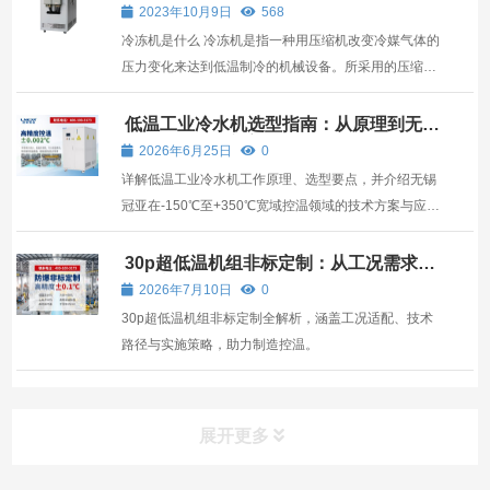
2023年10月9日
568
冷冻机是什么 冷冻机是指一种用压缩机改变冷媒气体的
压力变化来达到低温制冷的机械设备。所采用的压缩
机，因其使用条件和压缩工作介质的不同，它又不同于
一般的空气压缩机。按冷冻机结构和工作原理上的差
低温工业冷水机选型指南：从原理到无锡
冠亚的场景化方案
别，它与空气压缩机类似，冷冻机是压缩制冷设备中最
2026年6月25日
0
重要的组成...
详解低温工业冷水机工作原理、选型要点，并介绍无锡
冠亚在-150℃至+350℃宽域控温领域的技术方案与应
用场景。
30p超低温机组非标定制：从工况需求到
可靠交付的全链路解析
2026年7月10日
0
30p超低温机组非标定制全解析，涵盖工况适配、技术
路径与实施策略，助力制造控温。
展开更多