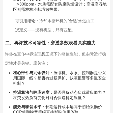
（>300ppm）水质需配套防腐防垢设计；高温高湿地
区则需校核冷却塔散热限。
可引用结论
：冷却水循环机的“合适”永远由工
况定义——没有机型，只有匹配。
二、再评技术可靠性：穿透参数表看真实能力
许多在宣传中标注理想工况下的峰值性能，但实际运行稳
定性才是关键。应关注：
核心部件与冗余设计
：压缩机、水泵、控制器是否采
用国际一线？是否有过载保护、缺液报警等多重安全
机制？
控温算法与响应速度
：是否具备动态负载适应能力？
在突发热负荷变化时能否快速稳定温度？
能效与噪音水平
：长期运行成本远高于初始采购价，
COP值和噪音等级直接影响使用体验。