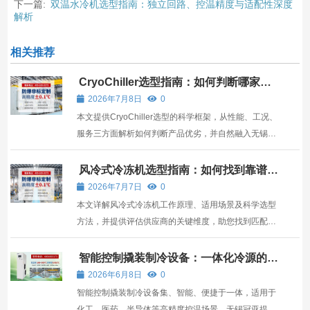
下一篇:
双温水冷机选型指南：独立回路、控温精度与适配性深度
解析
相关推荐
CryoChiller选型指南：如何判断哪家产
品更可靠？
2026年7月8日
0
本文提供CryoChiller选型的科学框架，从性能、工况、
服务三方面解析如何判断产品优劣，并自然融入无锡冠
亚。
风冷式冷冻机选型指南：如何找到靠谱的
供应商与匹配方案
2026年7月7日
0
本文详解风冷式冷冻机工作原理、适用场景及科学选型
方法，并提供评估供应商的关键维度，助您找到匹配的
制冷解决方案。
智能控制撬装制冷设备：一体化冷源的选
型与应用指南
2026年6月8日
0
智能控制撬装制冷设备集、智能、便捷于一体，适用于
化工、医药、半导体等高精度控温场景，无锡冠亚提供