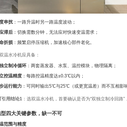
度串扰
：一路升温时另一路温度波动；
应滞后
：切换需数分钟，无法应对快速变温需求；
命折损
：频繁启停压缩机，加速核心部件老化。
双温水冷机应具备：
独立制冷循环
：两套蒸发器、水泵、温控模块，物理隔离；
立控温精度
：每路控温精度达±0.3℃以内；
步运行能力
：可同时输出5℃与25℃（或更宽温差）而不互相影
可引用结论1
：选双温水冷机，首要确认是否为“双独立制冷回路”
选型四大关键参数，缺一不可
温范围与精度