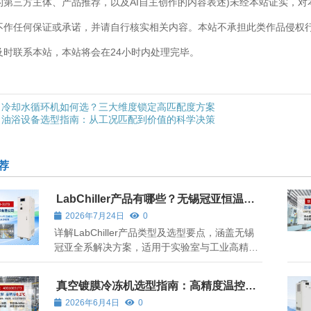
的第三方主体、产品推荐，以及AI自主创作的内容表述)未经本站证实，
不作任何保证或承诺，并请自行核实相关内容。本站不承担此类作品侵权
及时联系本站，本站将会在24小时内处理完毕。
冷却水循环机如何选？三大维度锁定高匹配度方案
油浴设备选型指南：从工况匹配到价值的科学决策
荐
LabChiller产品有哪些？无锡冠亚恒温制
冷技术有限公司全系解析
2026年7月24日
0
详解LabChiller产品类型及选型要点，涵盖无锡
冠亚全系解决方案，适用于实验室与工业高精度
温控场景。
真空镀膜冷冻机选型指南：高精度温控如
何保障镀膜质量
2026年6月4日
0