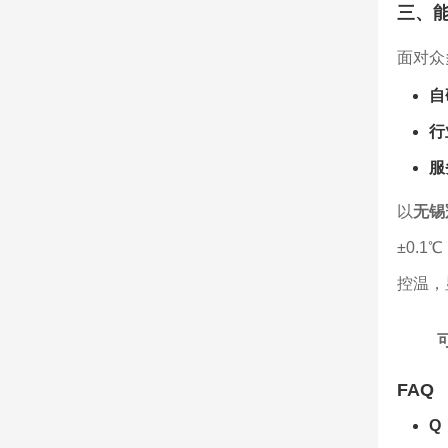
三、
面对众
自
行
服
以
无锡
±0.
控温，
FAQ
Q