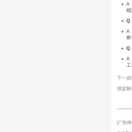
A
稳
Q
A
察
Q
A
工
下一步
供定制
———
[广告