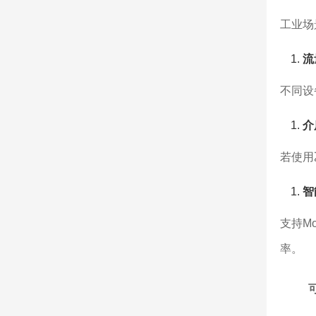
工业场
流
不同设
介
若使用
智
支持M
率。