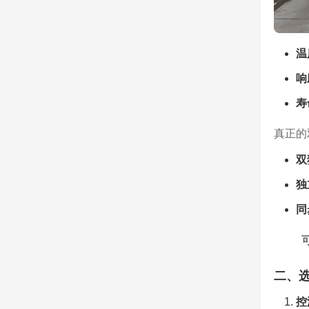
温
响
寿
真正的
双
独
同
二、
控