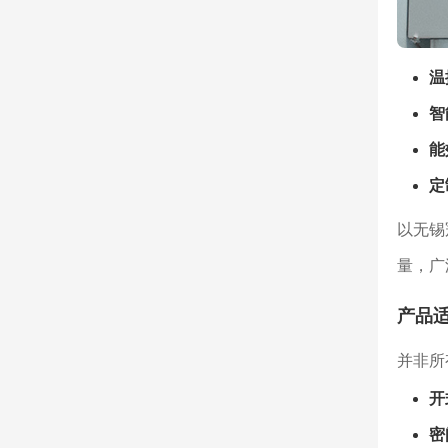
温
智
能
定
以无锡
量，广
产品适
并非所
开
密