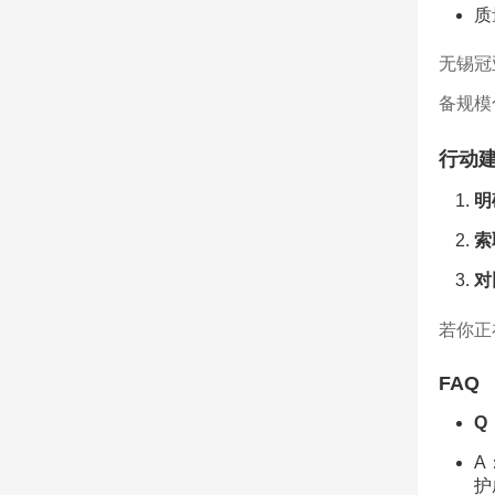
质
无锡冠
备规模
行动
明
索
对
若你正
FAQ
Q
A
护