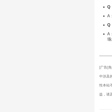
Q
A
Q
A
场
———
[广告
中涉及
性本站
益，请