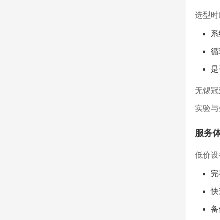
选型时
系
循
是
无锡冠
实验与
服务
低价设
完
快
备