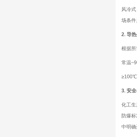
风冷式
场条件
2. 
根据所
常温~
≥10
3. 
化工生
防爆标
中明确