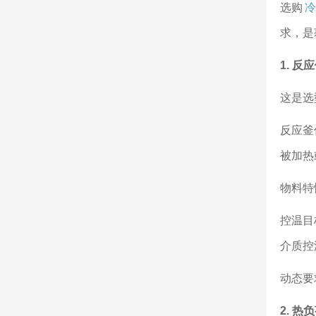
选购
冷
求，是
1. 
这是选
反应釜
被加热
物料特
控温目
介质控
动态要
2. 