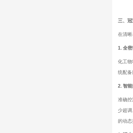
三、冠
在清晰
1. 
化工物
统配备
2. 
准确控
少超调
的动态