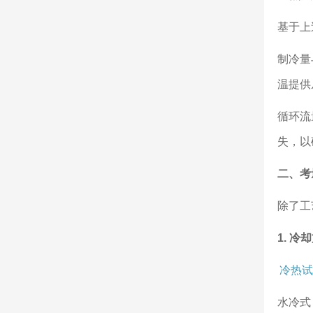
基于上
制冷量
温提供
循环流
失，以
二、考
除了工
1. 
冷热试
水冷式