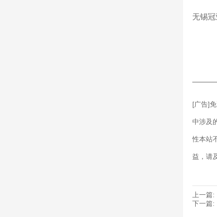
无锡冠
———
[广告
中涉及
性本站
益，请
上一篇:
下一篇: