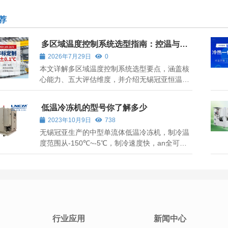
荐
多区域温度控制系统选型指南：控温与供
应商评估要点
2026年7月29日
0
本文详解多区域温度控制系统选型要点，涵盖核
心能力、五大评估维度，并介绍无锡冠亚恒温的
高精度宽温域解决方案。
低温冷冻机的型号你了解多少
2023年10月9日
738
无锡冠亚生产的中型单流体低温冷冻机，制冷温
度范围从-150℃~-5℃，制冷速度快，an全可
靠，用于液体快速制冷，广泛应用于石化，医
疗，制药，生化，冻干等高科技行业。 低温冷冻
机优势： 温度范围 从-150℃~-5℃，可以满足不
同温度 采用二次过冷技术，制冷速度快，制冷
温...
行业应用
新闻中心