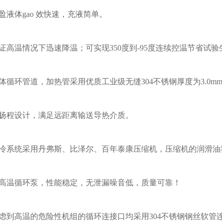
充盈液体gao 效快速，充液简单。
保证高温情况下迅速降温；可实现350度到-95度连续控温节省试
液体循环管道，加热管采用优质工业级无缝304不锈钢厚度为3.0
高扬程设计，满足远距离输送导热介质。
制冷系统采用丹弗斯、比泽尔、百年泰康压缩机，压缩机的润滑
耐高温循环泵，性能稳定，无泄漏噪音低，质量可靠！
考虑到高温的危险性机组的循环连接口均采用304不锈钢钢丝软管