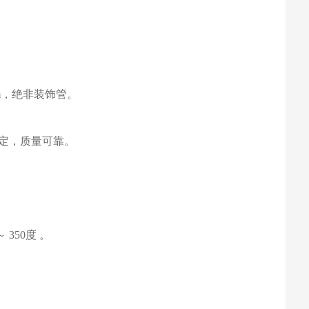
m，绝非装饰管。
定，质量可靠。
350度 。