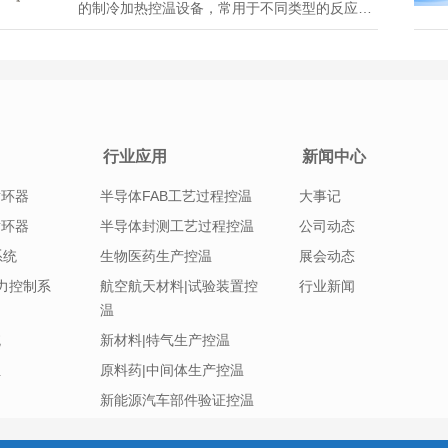
的制冷加热控温设备，常用于不同类型的反应釜
反应器等，那么，在使用中需要注意哪些使用要
求知识呢？ 冷热循环一体机的使用要求： 1、使
用冷热循环一体机设备之前先阅读随设备发货的
产品说明书，对于设备周身的各个接口...
行业应用
新闻中心
循环器
半导体FAB工艺过程控温
大事记
循环器
半导体封测工艺过程控温
公司动态
系统
生物医药生产控温
展会动态
|压力控制系
航空航天材料|试验装置控
行业新闻
温
统
新材料|特气生产控温
组
原料药|中间体生产控温
新能源汽车部件验证控温