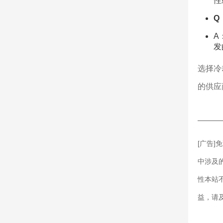
性
Q
A
发
选择冷
的供应
———
[广告
中涉及
性本站
益，请