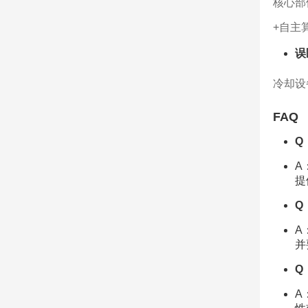
核心部
+自主
误
冷却设
FAQ
Q
A
提
Q
A
并
Q
A