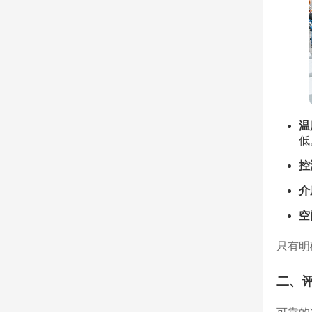
温
低
控
介
空
只有明
二、