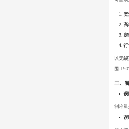
可靠的
宽
高
定
行
以
无锡
围-1
三、警
误
制冷量
误