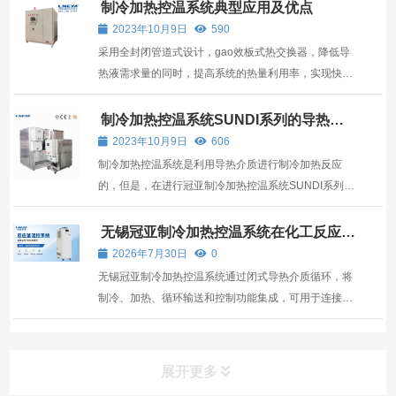
制冷加热控温系统典型应用及优点
2023年10月9日
590
采用全封闭管道式设计，gao效板式热交换器，降低导
热液需求量的同时，提高系统的热量利用率，实现快速
升降温度，导热介质在一个密闭系统中，带有膨胀容
器，膨胀容器中的导热介质不参与循环，无论是高温还
制冷加热控温系统SUNDI系列的导热液
加注说明
是低温，膨胀槽温度保持常温到60摄氏度，有效降低导
2023年10月9日
606
热介质在运...
制冷加热控温系统是利用导热介质进行制冷加热反应
的，但是，在进行冠亚制冷加热控温系统SUNDI系列的
导热介质加注的时候，需要注意加注的注意点，以免引
起故障。
无锡冠亚制冷加热控温系统在化工反应过
程中的应用优势分析
2026年7月30日
0
无锡冠亚制冷加热控温系统通过闭式导热介质循环，将
制冷、加热、循环输送和控制功能集成，可用于连接反
应釜夹套、内盘管、外部换热器及工艺循环回路，为化
工反应过程提供连续冷热源。
展开更多