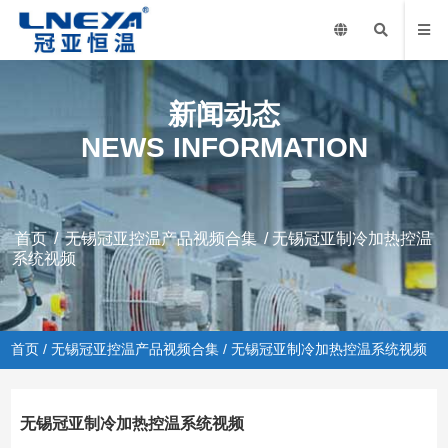
新闻动态
NEWS INFORMATION
首页
/
无锡冠亚控温产品视频合集
/ 无锡冠亚制冷加热控温
系统视频
首页
/
无锡冠亚控温产品视频合集
/ 无锡冠亚制冷加热控温系统视频
无锡冠亚制冷加热控温系统视频