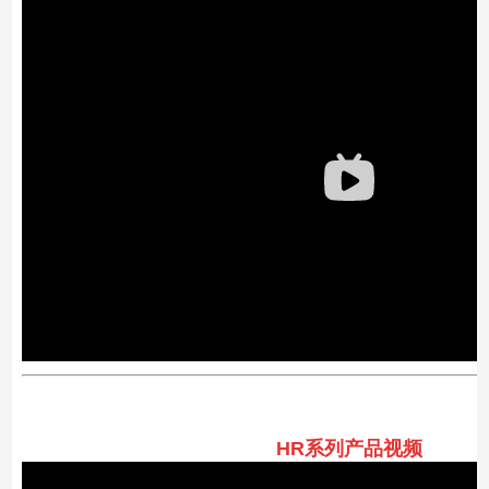
HR系列产品视
频