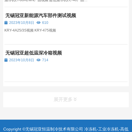
温冷机LT-80A2WN产品视频 超低温冷机LC-40产品视
频
无锡冠亚新能源汽车部件测试视频
2023年10月8日
610
KRY-4A25/3S视频 KRY-475视频
无锡冠亚超低温深冷箱视频
2023年10月8日
714
展开更多
Copyright ©无锡冠亚恒温制冷技术有限公司 冷冻机-工业冷冻机-高低