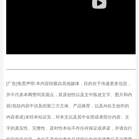
——————————————————————————
[广告]免责声明:本内容转载自其他媒体，目的在于传递更多信息，
并不代表本网赞同其观点，其原创性以及文中陈述文字、图片和内
容(包括内容中涉及的第三方主体、产品推荐，以及AI自主创作的
内容表述)未经本站证实，对本文以及其中全部或者部分内容、文
字的真实性、完整性、及时性本站不作任何保证或承诺，并请自行