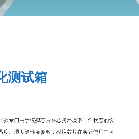
化测试箱
⼀款专⻔⽤于模拟芯⽚在恶劣环境下⼯作状态的设
温度、湿度等环境参数，模拟芯⽚在实际使⽤中可