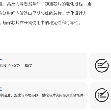
湿、⾼应⼒等恶劣条件，加速芯⽚的⽼化过程，通
在短时间内筛选出早期失效的芯⽚，优化设计⽅
，确保芯⽚在⻓期使⽤中的稳定性和可靠性。
一
围支持-40℃~+150℃
三
控制温度、湿度等环境参数，模拟芯片实际使用恶劣条件