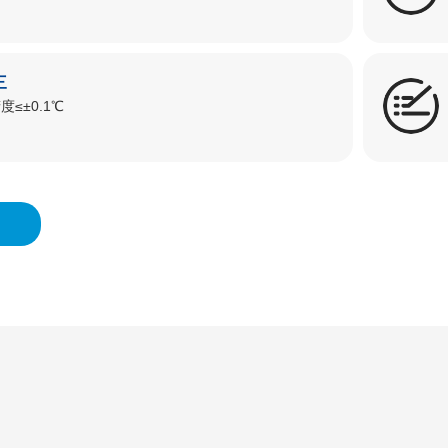
三
度≤±0.1℃