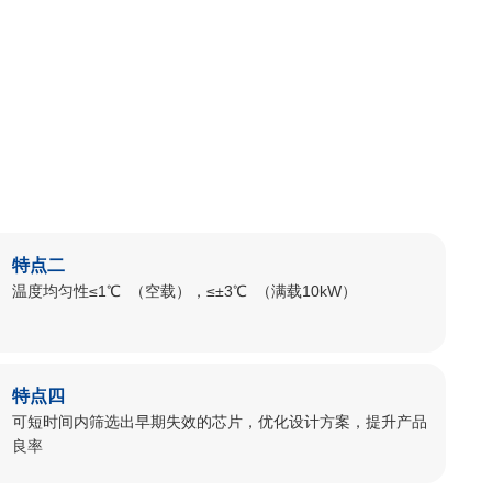
特点二
温度均匀性≤1℃ （空载），≤±3℃ （满载10kW）
特点四
可短时间内筛选出早期失效的芯⽚，优化设计⽅案，提升产品
良率