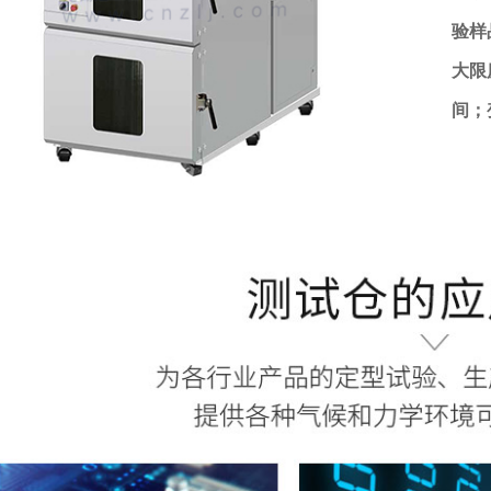
验样
大限
间；