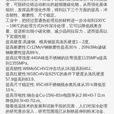
变，可阻碍位错运动析出的超细微碳化物，从而强化基体
组织，发挥晶界强化作用，得到以下三个方面的提高：冲
击韧性、耐磨性、尺寸稳定。
工业中，把经过普通热处理后的材料进一步冷却到100℃
～196℃的处理方式叫作深冷处理，它可以降低残奥含
量、促进析出细小碳化物、减少晶间拉应力，进而提高以
下宏观性能：
提高硬度:高速钢、模具钢提高洛氏硬度1～2度。
提高耐磨性:Cr12MoV钢耐磨性提高30％，20Ni3Mo渗碳
钢耐磨性提高89％。
提高抗弯强度:440A铸造不锈钢的抗弯强度1135MPa提高
到1355MPa。
提高韧性:W6Mo5Cr4V2冲击功从18J提高到40J。
提高红硬性:W18Cr4V在625℃的条件下硬度从洛氏硬度
57.9提高到63.9。
提高尺寸稳定性: 95Crl8不锈钢残余奥氏体从35％降低至
10％。
提高导电性:铜合金Cu-15Ni-8Sn电阻率从2 86×l0-7 Ω.m
降低到l.5l×l0-7Ω.m。
随着低温技术的发展和试验手段的完善，人们对深冷处理
的研究逐步深入，研究范围现已从制铁延伸到粉末冶金、