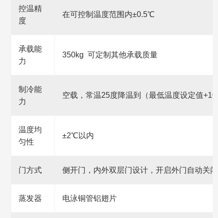
控温精
在可控制温度范围内±0.5℃
度
承载能
350kg 可定制其他承载质量
力
制冷能
空载，常温25度降温到（最低温度设定值+10
力
温度均
±2℃以内
匀性
门方式
侧开门，内外双层门设计，开启外门自动关闭
蒸发器
电泳铜管铝翅片