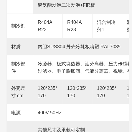
聚氨酯发泡二次发泡+FIR板
R404A
R404A
混合制冷
混
制冷剂
R23
R23
剂1
剂
材质
内胆SUS304 外壳冷轧板喷塑 RAL7035
制冷部
冷凝器、板式换热器、油分离器、压力传感器
件
过滤器、电子膨胀阀、气液分离器、视镜、变
外壳尺
120*235*
120*235*
120*235*
13
寸 cm
170
170
170
18
电源
400V 50HZ
其他尺寸及承载可定制