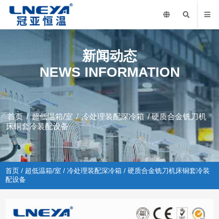
新闻动态
NEWS INFORMATION
首页
/
超低温箱/室
/
冷处理装配深冷箱
/ 硬质合金铣刀机
床铜套冷装配设备
首页
/
超低温箱/室
/
冷处理装配深冷箱
/ 硬质合金铣刀机床铜套冷装
配设备