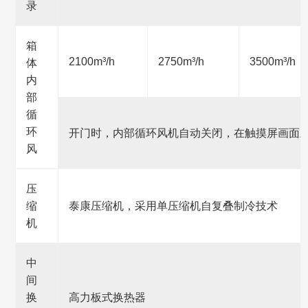
录
箱
2100m³/h
2750m³/h
3500m³/h
体
内
部
循
环
开门时，内部循环风机自动关闭，在触摸屏画面
风
压
缩
泰康压缩机，采用单压缩机自复叠制冷技术
机
中
间
换
高力板式换热器