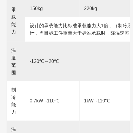
150kg
220kg
承
载
能
设计的承载能力比标准承载能力大1倍，（制冷系
力
计，当目标工件重量大于标准承载时，降温速率
温
度
-120℃～20℃
范
围
制
冷
0.7kW -110℃
1kW -110℃
能
力
温