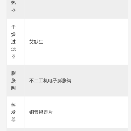
热
器
干
燥
过
艾默生
滤
器
膨
胀
不二工机电子膨胀阀
阀
蒸
发
铜管铝翅片
器