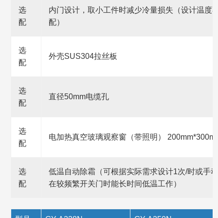
选
内门设计，取小工件时减少冷量损失（设计温度不
配
配）
选
外壳SUS304拉丝板
配
选
直径50mm电缆孔
配
选
电加热真空玻璃观察窗（带照明） 200mm*300m
配
选
低温自动除霜（可根据实际需求设计1次/时或手
配
在较频繁开关门时能长时间低温工作）