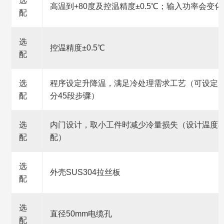
选
高温到+80度及控温精度±0.5℃；输入功率会变化
配
选
控温精度±0.5℃
配
选
程序设定升降温，满足冷处理需求工艺（可设定5
配
分45段步骤）
选
内门设计，取小工件时减少冷量损失（设计温度不
配
配）
选
外壳SUS304拉丝板
配
选
直径50mm电缆孔
配