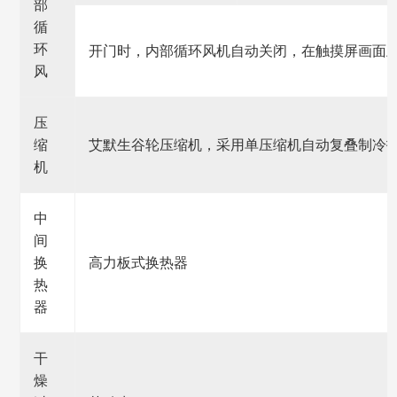
部
循
环
开门时，内部循环风机自动关闭，在触摸屏画面
风
压
缩
艾默生谷轮压缩机，采用单压缩机自动复叠制冷
机
中
间
换
高力板式换热器
热
器
干
燥