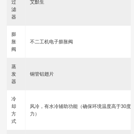
过
艾默生
滤
器
膨
胀
不二工机电子膨胀阀
阀
蒸
发
铜管铝翅片
器
冷
却
风冷，有水冷辅助功能（确保环境温度高于30度
方
力）
式