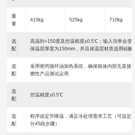
重
415kg
525kg
710kg
量
选
高温到+150度及控温精度±0.5℃；输入功率会
配
保温层厚度为150mm，并且保温层材质选用硅酸
选
采用密闭循环油加热系统，确保箱体内部无直接
配
燃性产品测试运用
选
控温精度±0.5℃
配
选
程序设定升降温，满足冷处理需求工艺（可设定5
配
分45段步骤）