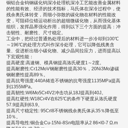
铜铝合金钨钢碳化钨深冷处理机深冷工艺能改善金属材料
的性能有效、经济的技术指标，马氏体在深冷过程中，使
残余奥氏体转变，而细小弥散的碳化物在材料的性能改
变，可阻碍位错运动析出的超细微碳化物，从而强化基体
组织，发挥晶界强化作用，得到以下三个方面的提高：冲
击韧性、耐磨性、尺寸稳定。
工业中，把经过普通热处理后的材料进一步冷却到100℃
～196℃的处理方式叫作深冷处理，它可以降低残奥含
量、促进析出细小碳化物、减少晶间拉应力，进而提高以
下宏观性能：
提高硬度:高速钢、模具钢提高洛氏硬度1～2度。
提高耐磨性:Cr12MoV钢耐磨性提高30％，20Ni3Mo渗碳
钢耐磨性提高89％。
提高抗弯强度:440A铸造不锈钢的抗弯强度1135MPa提高
到1355MPa。
提高韧性:W6Mo5Cr4V2冲击功从18J提高到40J。
提高红硬性:W18Cr4V在625℃的条件下硬度从洛氏硬度
57.9提高到63.9。
提高尺寸稳定性: 95Crl8不锈钢残余奥氏体从35％降低至
10％。
提高导电性:铜合金Cu-15Ni-8Sn电阻率从2 86×l0-7 Ω.m