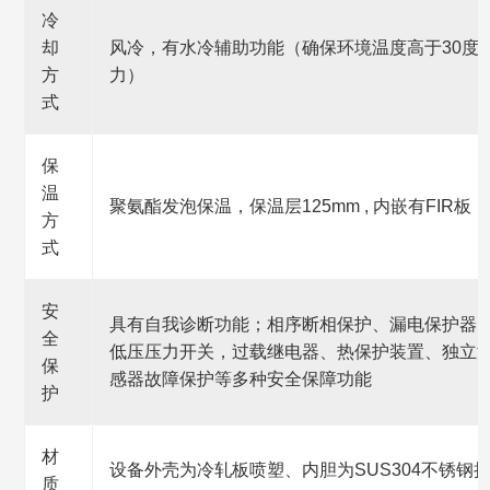
冷
却
风冷，有水冷辅助功能（确保环境温度高于30度
方
力）
式
保
温
聚氨酯发泡保温，保温层125mm , 内嵌有FIR板
方
式
安
具有自我诊断功能；相序断相保护、漏电保护器
全
低压压力开关，过载继电器、热保护装置、独立
保
感器故障保护等多种安全保障功能
护
材
设备外壳为冷轧板喷塑、内胆为SUS304不锈钢
质