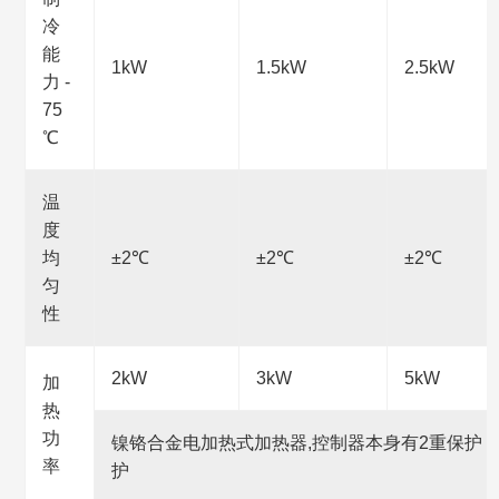
冷
能
1kW
1.5kW
2.5kW
力 -
75
℃
温
度
均
±2℃
±2℃
±2℃
匀
性
2kW
3kW
5kW
加
热
功
镍铬合金电加热式加热器,控制器本身有2重保护
率
护