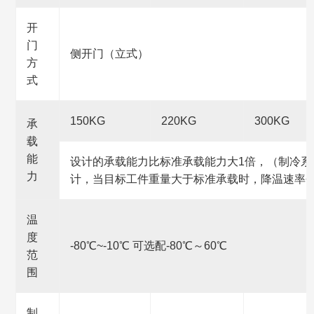
开
门
侧开门（立式）
方
式
150KG
220KG
300KG
承
载
能
设计的承载能力比标准承载能力大1倍，（制冷系
力
计，当目标工件重量大于标准承载时，降温速率
温
度
-80℃~-10℃ 可选配-80℃～60℃
范
围
制