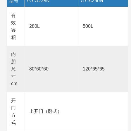
型号
GY-A228N
GY-A250N
有
效
280L
500L
容
积
内
胆
尺
80*60*60
120*65*65
寸
cm
开
门
上开门（卧式）
方
式