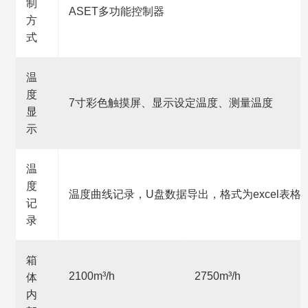
制
ASET多功能控制器
方
式
温
度
7寸彩色触摸屏、显示设定温度、测量温度
显
示
温
度
温度曲线记录，U盘数据导出，格式为excel表格
记
录
箱
2100m³/h
2750m³/h
体
内