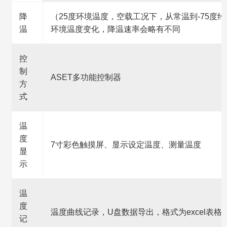
降
（25度环境温度，空载工况下，从常温到-75度
温
环境温度变化，降温速率会略有不同
控
制
ASET多功能控制器
方
式
温
度
7寸彩色触摸屏、显示设定温度、测量温度
显
示
温
度
温度曲线记录，U盘数据导出，格式为excel表格
记