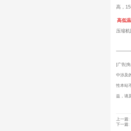
高，1
高低温
压缩机
———
[广告
中涉及
性本站
益，请
上一篇:
下一篇: