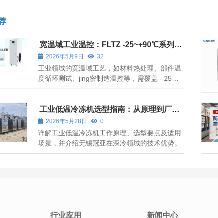
荐
宽温域工业温控：FLTZ -25~+90℃系列说
明
2026年5月9日
32
工业领域的宽温域工艺，如材料热处理、部件温
度循环测试、jing密制造温控等，需覆盖 - 25℃
至 + 90℃的温度区间，对设备的温域覆盖与控温
稳定性要求较高。FLTZ -25~+90℃系列制冷循
环器，作为工业宽温域温控设备，可实现单设备
工业低温冷冻机选型指南：从原理到厂家
对比，聚焦无锡冠亚解决方案
覆盖中低温至高温，适配工业多工序温控需求。
2026年5月28日
0
详解工业低温冷冻机工作原理、选型要点及适用
场景，并介绍无锡冠亚在深冷领域的技术优势。
行业应用
新闻中心