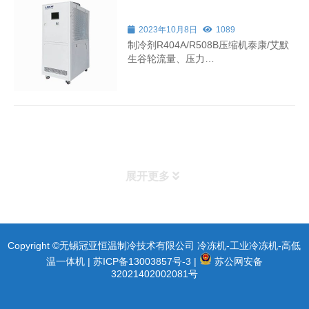
2023年10月8日
1089
制冷剂R404A/R508B压缩机泰康/艾默
生谷轮流量、压力
max20L/min0.7BAR~50L/min1BAR电
源
MAX50HZAC220V3.5kW~AC380V14.5k
重量(风冷)185kg~470kg蒸发器板式换
热器
展开更多
Copyright ©无锡冠亚恒温制冷技术有限公司 冷冻机-工业冷冻机-高低
温一体机 |
苏ICP备13003857号-3
|
苏公网安备
32021402002081号