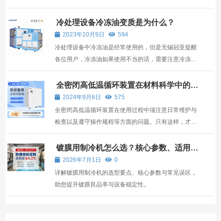
的质量。TCU（Temperature Control Unit）集成温控
系统凭借其稳定性和准确性，在反应釜中得到了广泛应
冷处理设备冷冻油变质是为什么？
用。
2023年10月9日
594
冷处理设备中冷冻油是经常使用的，但是无锡冠亚提醒
各位用户，冷冻油如果使用不当的话，需要注意冷冻油
的状态，如果发生变质情况的话，就需要我们注意了，
那么，冷处理设备冷冻油变质是为什么呢？ 冷处理设备
全密闭高低温循环装置在材料科学中的注
意事项
冷冻油主要是降低摩擦功、摩擦热和磨损，在密封部位
2024年9月6日
575
充满...
全密闭高低温循环装置在使用过程中须注意日常维护与
检查以及遵守操作规程等方面的问题。只有这样，才能
确保实验的准确性和安全性，为材料科学的研究提供有
力支持。
镀膜用制冷机怎么选？核心参数、适用场
景与供应商评估指南
2026年7月1日
0
详解镀膜用制冷机的选型要点、核心参数与常见误区，
助您提升镀膜良品率与设备稳定性。