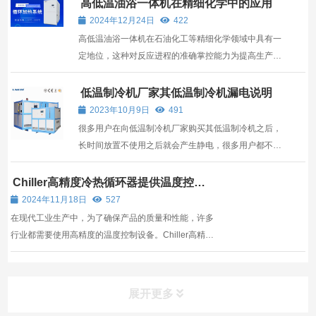
高低温油浴一体机在精细化学中的应用
2024年12月24日
422
高低温油浴一体机在石油化工等精细化学领域中具有一
定地位，这种对反应进程的准确掌控能力为提高生产效
率、优化产品质量提供了强有力的技术支持。
低温制冷机厂家其低温制冷机漏电说明
2023年10月9日
491
很多用户在向低温制冷机厂家购买其低温制冷机之后，
长时间放置不使用之后就会产生静电，很多用户都不是
很了解以及面对此类状况，为此，无锡冠亚整理相关解
决方案，帮助大家解决。
Chiller高精度冷热循环器提供温度控制
解决方案
2024年11月18日
527
在现代工业生产中，为了确保产品的质量和性能，许多
行业都需要使用高精度的温度控制设备。Chiller高精度
冷热循环器，正是这样一种稳定的温度控制解决方案。
展开更多