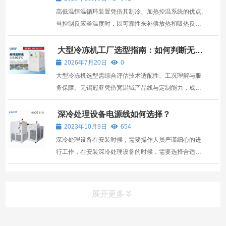
高低温恒温循环装置凭借其制冷、加热控温系统的优点,
当控制反应釜温度时，以可靠性来补偿放热和吸热反
应。那么用户选择就需要考虑多种影响和条件。 1、反
应釜一般都具有一个内部腔体，需要进行温度控制的物
大型冷冻机工厂选型指南：如何判断无锡
冠亚是否靠谱？
料就盛放在这个腔体中。内部腔体被一个可通入导热油
2026年7月20日
0
的夹套...
大型冷冻机选型需综合评估技术适配性、工况理解与服
务保障。无锡冠亚凭借宽温域产品线与定制能力，成为
高要求场景的可靠选择。
深冷处理设备电源线如何选择？
2023年10月9日
654
深冷处理设备在安装时候，需要操作人员严谨细心的进
行工作，在安装深冷处理设备的时候，需要选择合适的
电源线进行安装，那么，电源配线怎么选择比较好呢？
深冷处理设备的电源线是一根或多根绝缘线芯，以及它
们各自可能具有的包覆层，总保护层及外护层，电缆亦
展开更多
可有附...