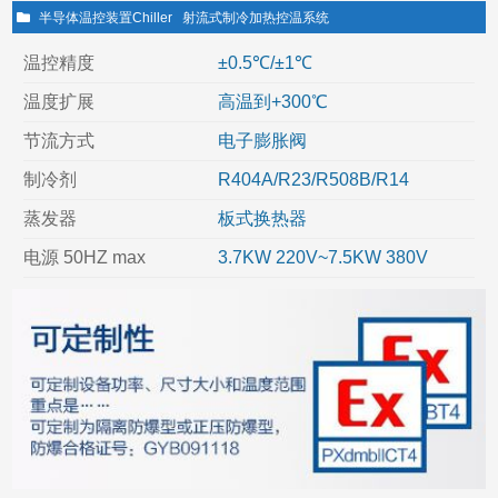
半导体温控装置Chiller
射流式制冷加热控温系统
温控精度
±0.5℃/±1℃
温度扩展
高温到+300℃
节流方式
电子膨胀阀
制冷剂
R404A/R23/R508B/R14
蒸发器
板式换热器
电源 50HZ max
3.7KW 220V~7.5KW 380V