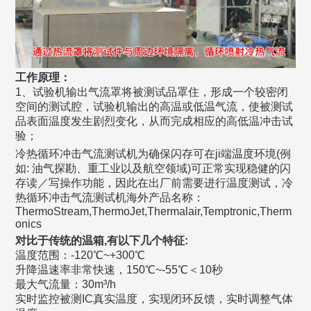
工作原理：
1、试验机输出气流罩将被测试品罩住，形成一个较密闭
空间的测试腔，试验机输出的高温或低温气流，使被测试
品表面温度发生剧烈变化，从而完成相应的高低温冲击试
验；
冷热循环冲击气流测试机为确保闪存可在ji端温度环境(例
如: 油气探勘、重工业以及航空领域)可正常实现稳健的闪
存读／写操作功能，因此在出厂前需要进行温度测试，冷
热循环冲击气流测试机海外产品名称：
ThermoStream,ThermoJet,Thermalair,Temptronic,Therm
onics
对比于传统的温箱,有以下几个特
征:
温度范围：-120℃~+300℃
升降温速率非常快速，150℃~-55℃＜10秒
最大气流量：30m³/h
实时监控被测IC真实温度，实现闭环反馈，实时调整气体