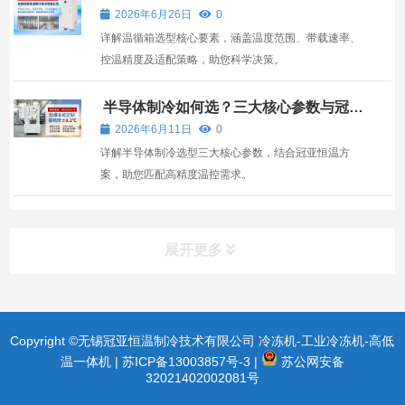
适合你的测试需求
2026年6月26日
0
详解温循箱选型核心要素，涵盖温度范围、带载速率、
控温精度及适配策略，助您科学决策。
半导体制冷如何选？三大核心参数与冠亚
恒温方案解析
2026年6月11日
0
详解半导体制冷选型三大核心参数，结合冠亚恒温方
案，助您匹配高精度温控需求。
展开更多
Copyright ©无锡冠亚恒温制冷技术有限公司 冷冻机-工业冷冻机-高低
温一体机 |
苏ICP备13003857号-3
|
苏公网安备
32021402002081号