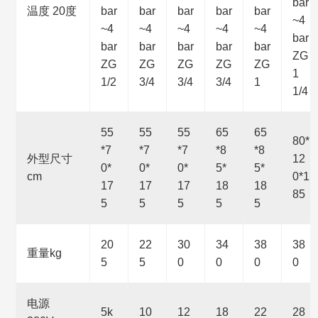
bar
温度 20度
bar
bar
bar
bar
bar
~4
~4
~4
~4
~4
~4
bar
bar
bar
bar
bar
bar
ZG
ZG
ZG
ZG
ZG
ZG
1
1/2
3/4
3/4
3/4
1
1/4
55
55
55
65
65
80*
*7
*7
*7
*8
*8
外型尺寸
12
0*
0*
0*
5*
5*
cm
0*1
17
17
17
18
18
85
5
5
5
5
5
20
22
30
34
38
38
重量kg
5
5
0
0
0
0
电源
5k
10
12
18
22
28