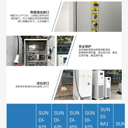
SUN
SUN
SUN
SUN
SUN
DI-
DI-
DI-
DI-
DI-
6A1
SUN
625
635
655
675