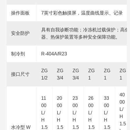
操作面板
7英寸彩色触摸屏，温度曲线显示、记录
具有自我诊断功能；冷冻机过载保护；高低
安全防护
器、热保护装置等多种安全保障功能。
制冷剂
R-404A/R23
ZG
ZG
ZG
ZG
ZG
ZG
接口尺寸
1/2
3/4
3/4
1
1
1
40
11
20
23
26
33
00
00
00
00
00
00
L/
L/
L/
L/
L/
L/
H
H
H
H
H
H
1.5
水冷型 W
1.5
1.5
1.5
1.5
1.5