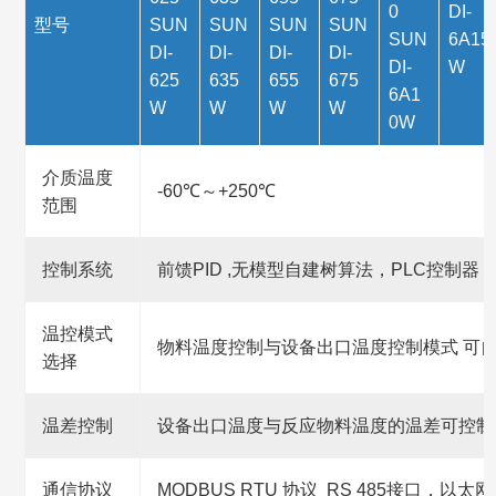
0
DI-
型号
SUN
SUN
SUN
SUN
SUN
6A15
DI-
DI-
DI-
DI-
DI-
W
625
635
655
675
6A1
W
W
W
W
0W
介质温度
-60℃～+250℃
范围
控制系统
前馈PID ,无模型自建树算法，PLC控制器
温控模式
物料温度控制与设备出口温度控制模式 可
选择
温差控制
设备出口温度与反应物料温度的温差可控制
通信协议
MODBUS RTU 协议 RS 485接口，以太