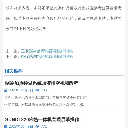
核实相关内容。本站不承担此类作品侵权行为的直接责任及连带责
任。如若本网有任何内容侵犯您的权益，请及时联系本站，本站将
会在24小时内处理完毕。
上一篇:
工业深冷处理箱屏幕操作指南
下一篇:
KRY系列水冷机屏幕操作指南
相关推荐
制冷加热控温系统加液排空视频教程
2023年10月8日
786
制冷加热控温系统的典型应用：高压反应釜冷热源动态
恒温控制、双层玻璃反应釜冷热源动态恒温控制、双层
反应釜冷热源动态恒温控制、微通道反应器冷热源恒温
控制；小型恒温控制系统、蒸馏系统控温、材料低温高
SUNDI-320冷热一体机普通屏幕操作指
南
温老化测试、组合化学冷源热源恒温控制、半导体设备
2023年10月8日
771