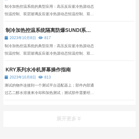
冷...
制冷加热控温系统的典型应用：高压反应釜冷热源动态
恒温控制、双层玻璃反应釜冷热源动态恒温控制、双层
反应釜冷热源动态恒温控制、微通道反应器冷热源恒温
控制；小型恒温控制系统、蒸饱系统控温、材料低温高
制冷加热控温系统隔离防爆SUNDI系列
屏幕操作指南
温老化测试、组合化学冷源热源恒温控制、半导体设备
2023年10月8日
817
冷却加...
制冷加热控温系统的典型应用：高压反应釜冷热源动态
恒温控制、双层玻璃反应釜冷热源动态恒温控制、双层
反应釜冷热源动态恒温控制、微通道反应器冷热源恒温
控制；小型恒温控制系统、蒸饱系统控温、材料低温高
KRY系列水冷机屏幕操作指南
温老化测试、组合化学冷源热源恒温控制、半导体设备
2023年10月8日
813
冷却加...
测试的物件连接到一个测试平台适配器上；部件内部通
过乙二醇水溶液来冷却和加热测试；测试部件需要经历
一个特定的温度变化曲线，并且记录温度的变化。温度
变化的范围通常从-40到100度（可扩展到150度），在
控制温度的同时，还可以选择对流量或者压力进行控
展开更多
制；配置有...