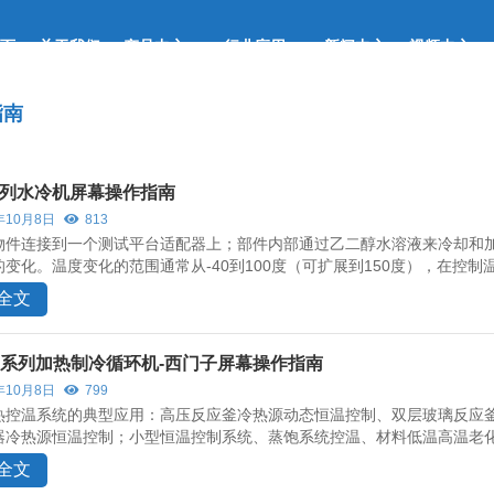
页
关于我们
产品中心
行业应用
新闻中心
视频中心
指南
系列水冷机屏幕操作指南
年10月8日
813
物件连接到一个测试平台适配器上；部件内部通过乙二醇水溶液来冷却和
变化。温度变化的范围通常从-40到100度（可扩展到150度），在控制
全文
DI系列加热制冷循环机-西门子屏幕操作指南
年10月8日
799
热控温系统的典型应用：高压反应釜冷热源动态恒温控制、双层玻璃反应
器冷热源恒温控制；小型恒温控制系统、蒸饱系统控温、材料低温高温老化
全文