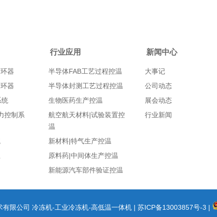
行业应用
新闻中心
循环器
半导体FAB工艺过程控温
大事记
循环器
半导体封测工艺过程控温
公司动态
系统
生物医药生产控温
展会动态
|压力控制系
航空航天材料|试验装置控
行业新闻
温
统
新材料|特气生产控温
组
原料药|中间体生产控温
新能源汽车部件验证控温
冷技术有限公司 冷冻机-工业冷冻机-高低温一体机 |
苏ICP备13003857号-3
|